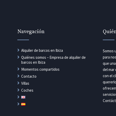
Navegación
Quié
Alquiler de barcos en Ibiza
Somos u
para nos
Quiénes somos – Empresa de alquiler de
barcos en Ibiza
que una
Momentos compartidos
del mar 
con el c
Contacto
quererlo
Villas
ofrecem
Coches
servicio
Contáct