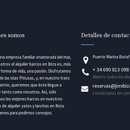
nes somos
Detalles de contac
Puerto Marina Bota
na empresa familiar enamorada del mar,
otros el alquiler barcos en Ibiza es, más
+ 34 690 813 098
 forma de vida, una pasión. Disfrutamos
Abierto todos los día
de las islas Pitiusas, y, en nuestro trato
liente, queremos que éste llegue a
reservas@jimibi
 tanto como nosotros. Así, sólo
Contáctanos sin co
os los mejores barcos en nuestros
s de alquiler yates y lanchas en Ibiza.
enos para pedirnos consejos.