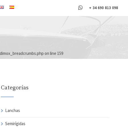
+ 34 690 813 098
/dimox_breadcrumbs.php
on line
159
Categorías
Lanchas
Semirígidas