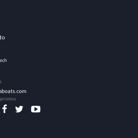
to
foch
s
zaboats.com
mpromiso