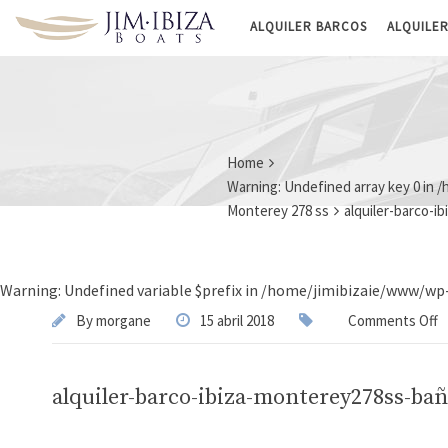
Panel de gestión de cookies
ALQUILER BARCOS
ALQUILE
Home
Warning
: Undefined array key 0 in
/
Monterey 278 ss
alquiler-barco-i
Warning
: Undefined variable $prefix in
/home/jimibizaie/www/wp-
By
morgane
15 abril 2018
Comments Off
alquiler-barco-ibiza-monterey278ss-bañ